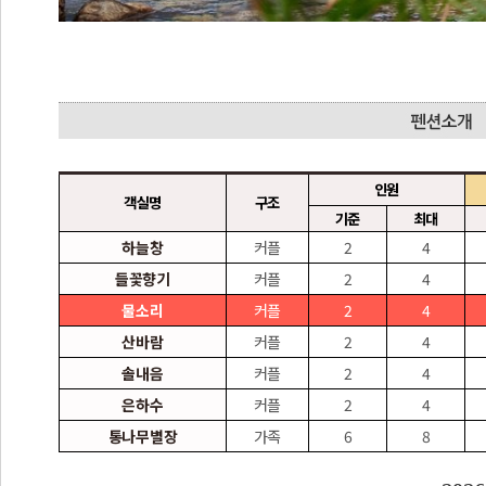
인원
객실명
구조
기준
최대
하늘창
커플
2
4
들꽃향기
커플
2
4
물소리
커플
2
4
산바람
커플
2
4
솔내음
커플
2
4
은하수
커플
2
4
통나무별장
가족
6
8