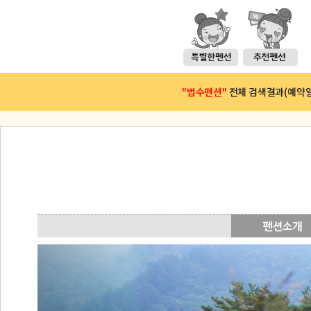
"법수펜션"
전체 검색결과(예약일 :