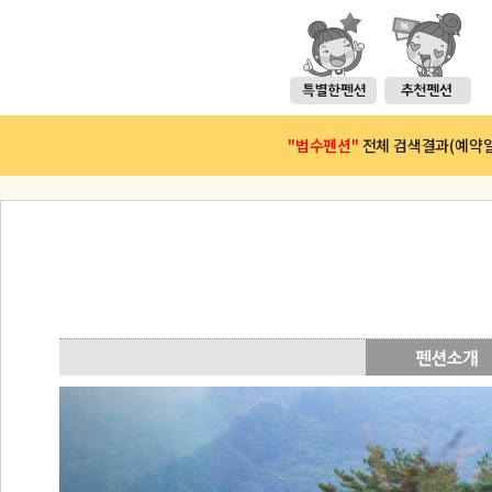
"법수펜션"
전체 검색결과(예약일 :