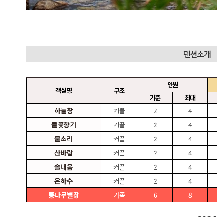
인원
객실명
구조
기준
최대
하늘창
커플
2
4
들꽃향기
커플
2
4
물소리
커플
2
4
산바람
커플
2
4
솔내음
커플
2
4
은하수
커플
2
4
통나무별장
가족
6
8