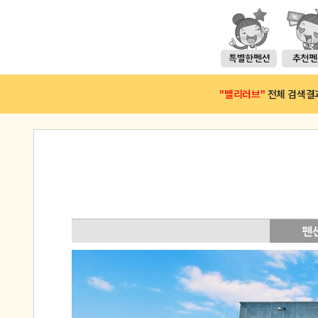
"밸리러브"
전체 검색결과(