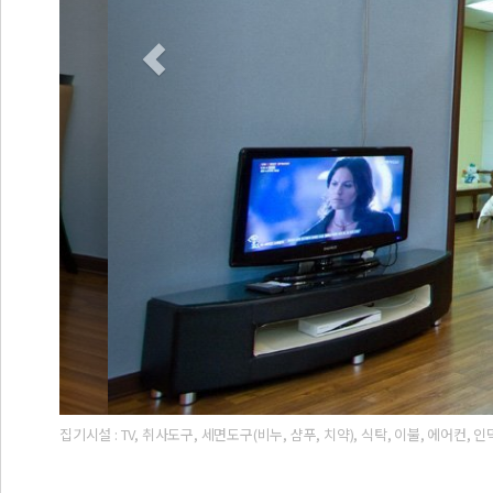
집기시설 : TV, 취사도구, 세면도구(비누, 샴푸, 치약), 식탁, 이불, 에어컨, 