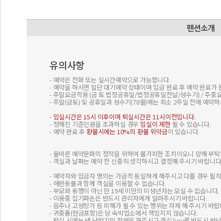
유의사항
- 예약은 전화 또는 실시간예약으로 가능합니다.
- 예약을 하시면 일단 대기예약 상태이며 입금 완료 후 예약 완료가 
- 주말요금적용 (금 토 법정공휴일/법정공휴일전날/성수기) / 주중
- 주말(금토) 및 공휴일과 성수기(78월)에는 최소 2주일 전에 예약
-
입실시간은 15시 이후이며 퇴실시간은 11시이전입니다.
- 정해진 기준인원을 초과하실 경우
입실이 제한
될 수 있습니다.
- 예약 완료 후
환불시에는 10%의 환불 위약금
이 있습니다.
- 올바른 예약문화의 정착을 위하여 불가피한 조치이오니 양해 부탁
- 객실과 날짜는 예약 전 신중히 생각하시고 결정해 주시기 바랍니다
- 예약자와 입금자 명의는 가급적 동일하게 해주시고 다를 경우 필
- 애완동물과 함께 객실을 이용할 수 없습니다.
- 부모와 동행이 아닌 만 19세 미만의 미성년자는 모실 수 없습니다.
- 이용중 집기파손은 반드시 관리자에게 알려주시기 바랍니다.
- 음주나 고성방가 등 피해가 될 수 있는 행위는 자제 해 주시기 바랍
- 귀중품(현금포함)은 당 숙박업소에서 책임지지 않습니다.
- 퇴실 시에는 냉 난방기의 전원을 꺼주시고 객실 key를 반드시 반