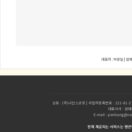
대표자 : 박광일 | 업
상호 :
(주)나인스코프 | 사업자등록번호 : 221-81-2
대표이사 :
권태환
E-mail : penbang
현재 제공되는 서비스는 펜션