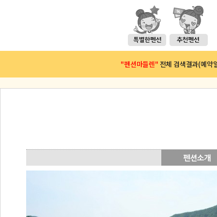
"펜션마들렌"
전체 검색결과(예약일 :