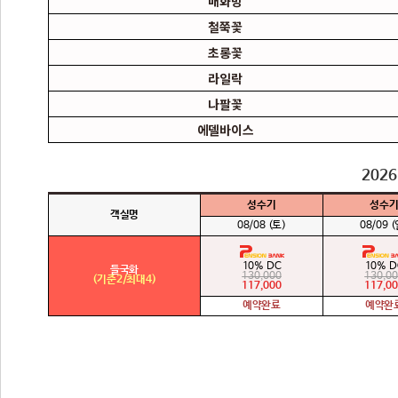
매화방
철쭉꽃
초롱꽃
라일락
나팔꽃
에델바이스