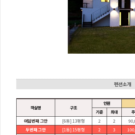
인원
객실명
구조
기준
최대
주
여덟번째 그안
[6동] 13평형
2
2
90,
두번째 그안
[1동] 15평형
2
3
100