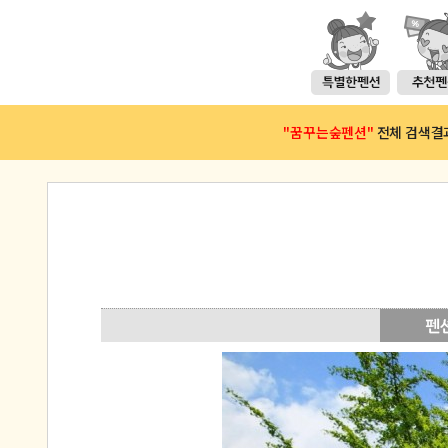
"꿈꾸는숲펜션"
전체 검색결과(