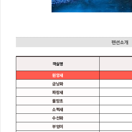
객실명
원앙새
금낭화
파랑새
물망초
소쩍새
수선화
부엉이