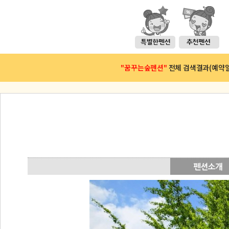
"꿈꾸는숲펜션"
전체 검색결과(예약일 :