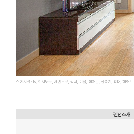
집기시설 : tv, 취사도구, 세면도구, 식탁, 이불, 에어콘, 선풍기, 침대, 헤어 