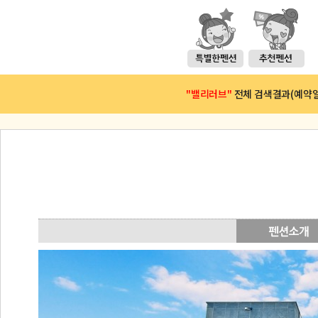
"밸리러브"
전체 검색결과(예약일 :