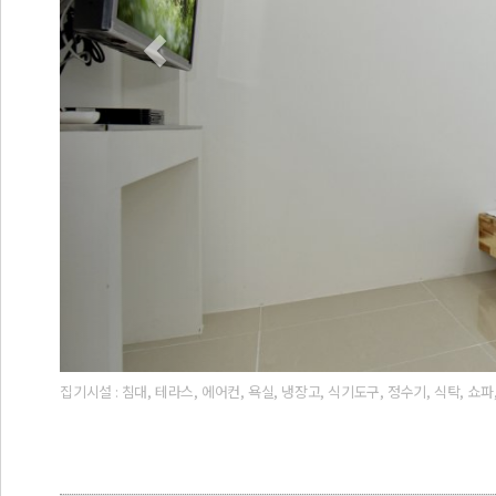
집기시설 : 침대, 테라스, 에어컨, 욕실, 냉장고, 식기도구, 정수기, 식탁, 쇼파