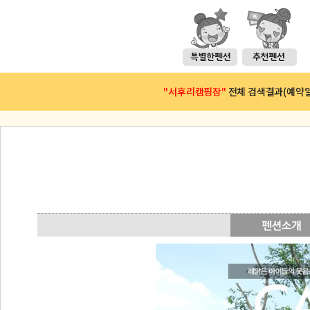
"서후리캠핑장"
전체 검색결과(예약일 :