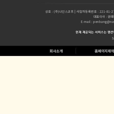
상호 :
(주)나인스코프 | 사업자등록번호 : 221-81-2
대표이사 :
권태환
E-mail : penbang
현재 제공되는 서비스는 펜션
S
회사소개
홈페이지제