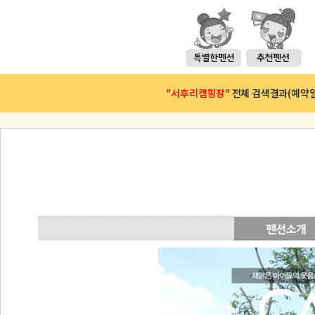
"서후리캠핑장"
전체 검색결과(예약일 :