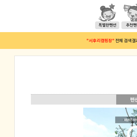
"서후리캠핑장"
전체 검색결과(